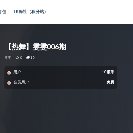
打包
TK舞社（积分站）
【热舞】雯雯006期
雯雯
0
10
用户
10银币
会员用户
免费