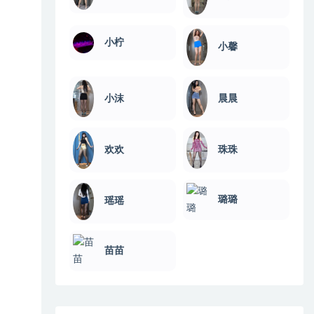
小柠
小馨
小沫
晨晨
欢欢
珠珠
璐璐
瑶瑶
苗苗