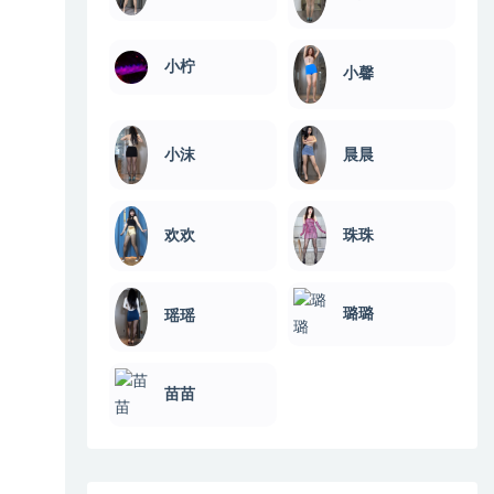
小柠
小馨
小沫
晨晨
欢欢
珠珠
璐璐
瑶瑶
苗苗