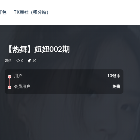
打包
TK舞社（积分站）
【热舞】妞妞002期
妞妞
0
10
用户
10银币
会员用户
免费