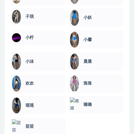
子琪
小妖
小柠
小馨
小沫
晨晨
欢欢
珠珠
璐璐
瑶瑶
苗苗