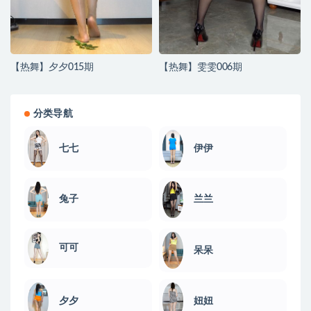
【热舞】夕夕015期
【热舞】雯雯006期
分类导航
伊伊
七七
兔子
兰兰
可可
呆呆
夕夕
妞妞