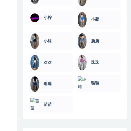
小柠
小馨
小沫
晨晨
欢欢
珠珠
璐璐
瑶瑶
苗苗