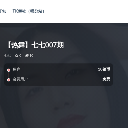
打包
TK舞社（积分站）
【热舞】七七007期
七七
0
10
用户
10银币
会员用户
免费