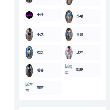
小柠
小馨
小沫
晨晨
欢欢
珠珠
璐璐
瑶瑶
苗苗