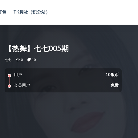
打包
TK舞社（积分站）
【热舞】七七005期
七七
0
10
用户
10银币
会员用户
免费